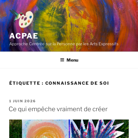
Aller
au
contenu
principal
ACPAE
Approche Centrée sur la Personne par les Arts Expressifs
Menu
ÉTIQUETTE :
CONNAISSANCE DE SOI
PUBLIÉ
1 JUIN 2026
LE
Ce qui empêche vraiment de créer