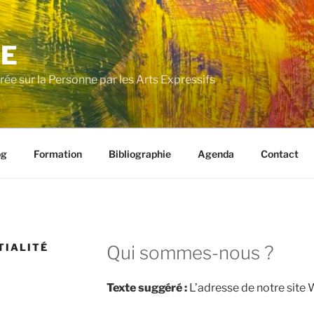
E
e sur la Personne par les Arts Expressifs
og
Formation
Bibliographie
Agenda
Contact
TIALITÉ
Qui sommes-nous ?
Texte suggéré :
L’adresse de notre site W