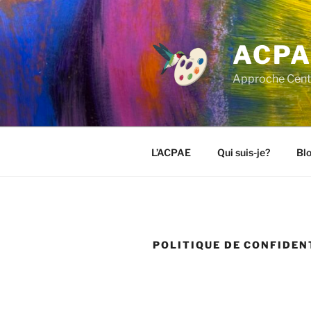
Aller
au
contenu
ACPA
principal
Approche Centré
L’ACPAE
Qui suis-je?
Bl
POLITIQUE DE CONFIDEN